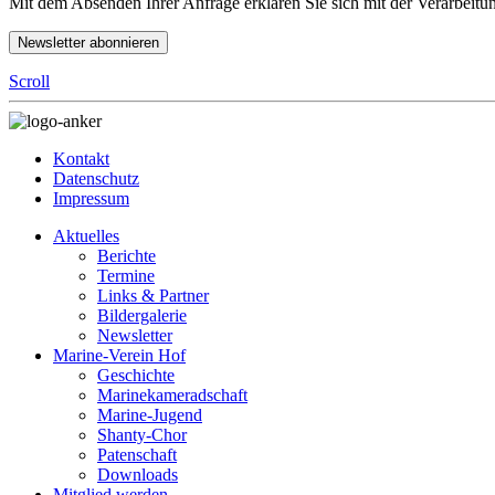
Mit dem Absenden Ihrer Anfrage erklären Sie sich mit der Verarbeit
Scroll
Kontakt
Datenschutz
Impressum
Aktuelles
Berichte
Termine
Links & Partner
Bildergalerie
Newsletter
Marine-Verein Hof
Geschichte
Marinekameradschaft
Marine-Jugend
Shanty-Chor
Patenschaft
Downloads
Mitglied werden